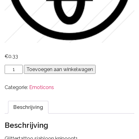
€
0.33
Emoticon
Toevoegen aan winkelwagen
knipoogt
1
Categorie:
Emoticons
aantal
Beschrijving
Beschrijving
Glittertattoo sjabloon knipoogt1