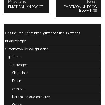
Previous
Next
PREVIOUS
EMOTICON KNIPOOGT
NEXT
EMOTICON KNIPOOG
POST:
POST:
BLOW KISS
Ons inhuren; schminken, glitter of airbrush tattoo’s
Kinderfeestjes
Glittertattoo benodigdheden
sjablonen
Feestdagen
Sinterklaas
Pasen
carnaval
Kerstmis / oud en nieuw
Oranje