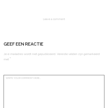
Leave a comment
GEEF EEN REACTIE
Je e-mailadres wordt niet gepubliceerd.
Vereiste velden zijn gemarkeerd
*
met