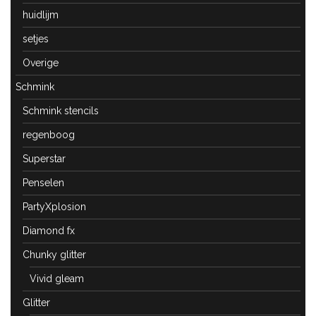
huidlijm
setjes
Overige
Schmink
Schmink stencils
regenboog
Superstar
Penselen
PartyXplosion
Diamond fx
Chunky glitter
Vivid gleam
Glitter