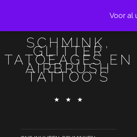
Voor al 
SCHMINK,
GLITTER
TATOEAGES EN
AIRBRUSH
TATTOO'S