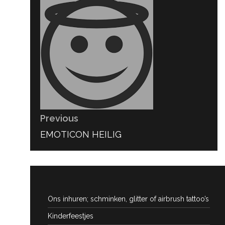
navigatie
Previous
PREVIOUS
EMOTICON HEILIG
POST:
Ons inhuren; schminken, glitter of airbrush tattoo’s
Kinderfeestjes