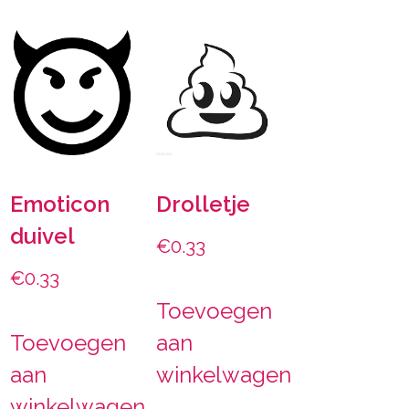
Emoticon
Drolletje
duivel
€
0.33
€
0.33
Toevoegen
Toevoegen
aan
aan
winkelwagen
winkelwagen