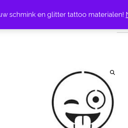
uw schmink en glitter tattoo materialen!
EMOTICON