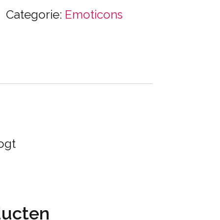
Categorie:
Emoticons
ogt
ducten