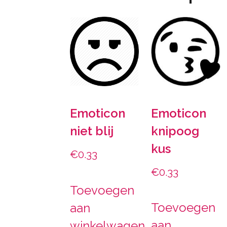
Emoticon
Emoticon
knipoog
niet blij
kus
€
0.33
€
0.33
Toevoegen
Toevoegen
aan
aan
winkelwagen