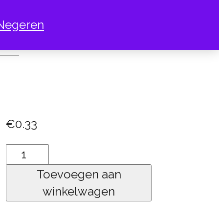
Negeren
 KNIPOOGT
€
0.33
Emoticon
knipoogt
Toevoegen aan
aantal
winkelwagen