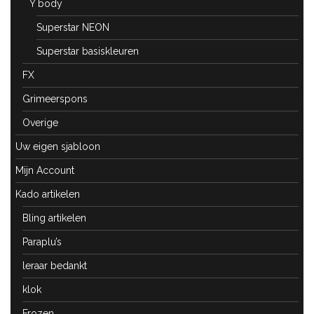
Y body
Superstar NEON
Superstar basiskleuren
FX
Grimeerspons
Overige
Uw eigen sjabloon
Mijn Account
Kado artikelen
Bling artikelen
Paraplu’s
leraar bedankt
klok
Frozen