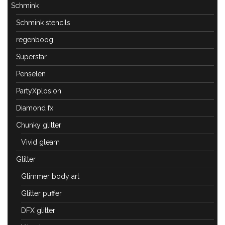
Schmink
Schmink stencils
regenboog
Superstar
Penselen
PartyXplosion
Diamond fx
Chunky glitter
Vivid gleam
Glitter
Glimmer body art
Glitter puffer
DFX glitter