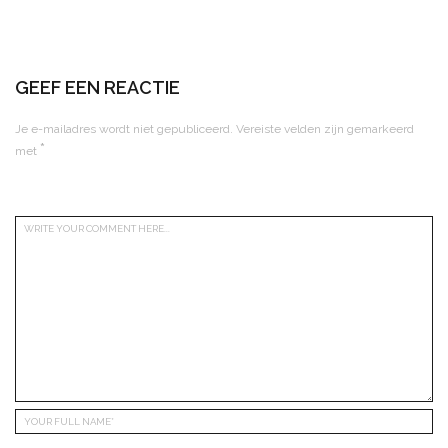
GEEF EEN REACTIE
Je e-mailadres wordt niet gepubliceerd.
Vereiste velden zijn gemarkeerd
*
met