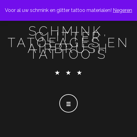
Voor al uw schmink en glitter tattoo materialen!
Negeren
SCHMINK,
GLITTER
TATOEAGES EN
AIRBRUSH
TATTOO'S