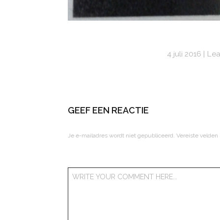
4 juli 2016
Lea
GEEF EEN REACTIE
Je e-mailadres wordt niet gepubliceerd.
Vereiste velden