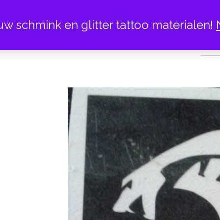
uw schmink en glitter tattoo materialen!
CO