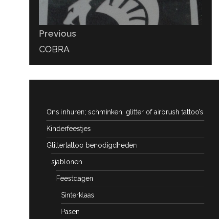
Previous
PREVIOUS
COBRA
POST:
Ons inhuren; schminken, glitter of airbrush tattoo’s
Kinderfeestjes
Glittertattoo benodigdheden
sjablonen
Feestdagen
Sinterklaas
Pasen