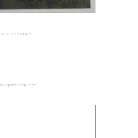
ve a comment
*
 zijn gemarkeerd met