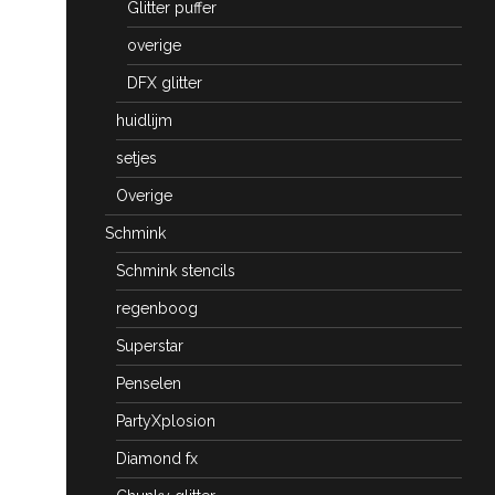
Glitter puffer
overige
DFX glitter
huidlijm
setjes
Overige
Schmink
Schmink stencils
regenboog
Superstar
Penselen
PartyXplosion
Diamond fx