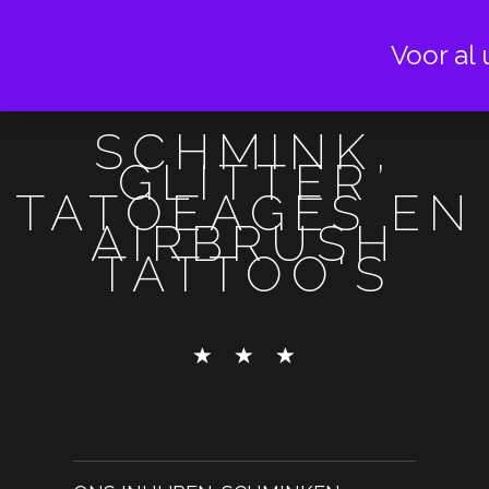
Voor al 
SCHMINK,
GLITTER
TATOEAGES EN
AIRBRUSH
TATTOO'S