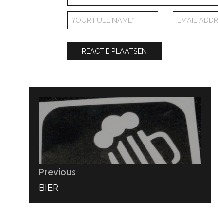
Bericht
navigatie
Previous
PREVIOUS
BIER
POST: