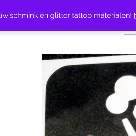
uw schmink en glitter tattoo materialen!
GLITTER TATTOO S