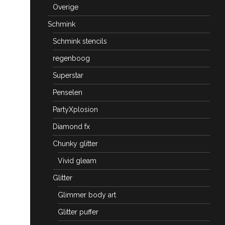
Overige
Schmink
Schmink stencils
regenboog
Superstar
Penselen
PartyXplosion
Diamond fx
Chunky glitter
Vivid gleam
Glitter
Glimmer body art
Glitter puffer