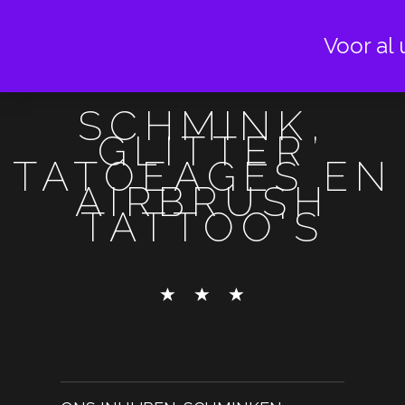
Voor al 
SCHMINK,
GLITTER
TATOEAGES EN
AIRBRUSH
TATTOO'S