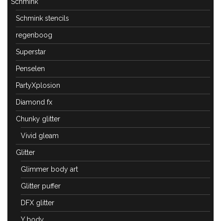
Schmink
Schmink stencils
regenboog
Superstar
Penselen
PartyXplosion
Diamond fx
Chunky glitter
Vivid gleam
Glitter
Glimmer body art
Glitter puffer
DFX glitter
Y body