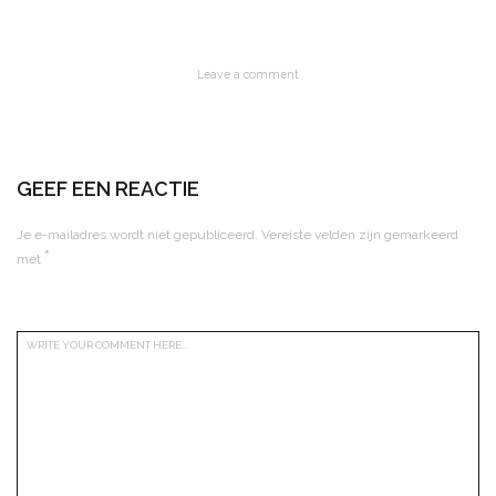
Leave a comment
GEEF EEN REACTIE
Je e-mailadres wordt niet gepubliceerd.
Vereiste velden zijn gemarkeerd
*
met