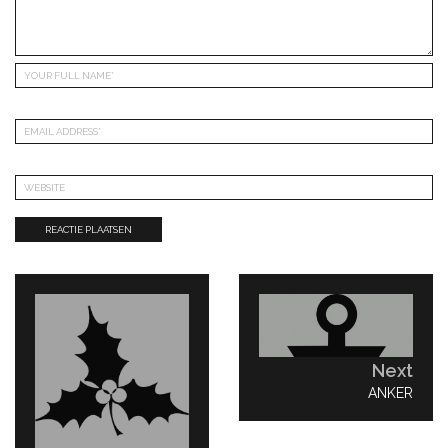
Bericht
navigatie
Next
NEXT
ANKER
POST: