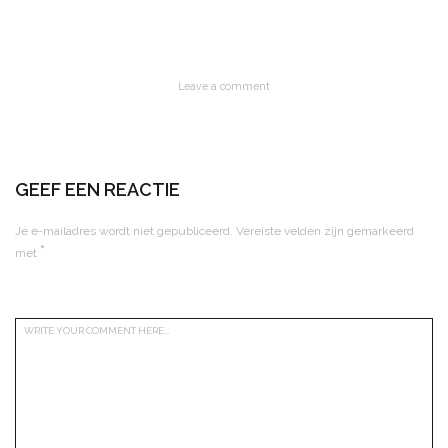
Leave a comment
GEEF EEN REACTIE
Je e-mailadres wordt niet gepubliceerd.
Vereiste velden zijn gemarkeerd
*
met