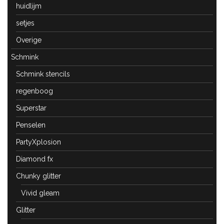
huidlijm
setjes
Overige
Schmink
Schmink stencils
regenboog
Superstar
Penselen
PartyXplosion
Diamond fx
Chunky glitter
Vivid gleam
Glitter