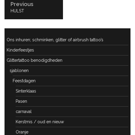
Previous
PREVIOUS
HULST
POST:
Ons inhuren; schminken, glitter of airbrush tattoo’s
Kinderfeestjes
Glittertattoo benodigdheden
sjablonen
Feestdagen
Sinterklaas
Pasen
carnaval
Kerstmis / oud en nieuw
Oranje