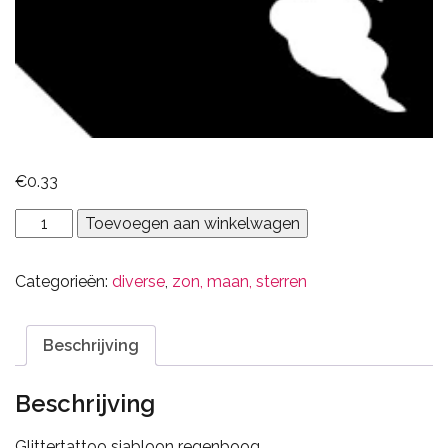
€
0.33
regenboog
Toevoegen aan winkelwagen
aantal
Categorieën:
diverse
,
zon, maan, sterren
Beschrijving
Beschrijving
Glittertattoo sjabloon regenboog