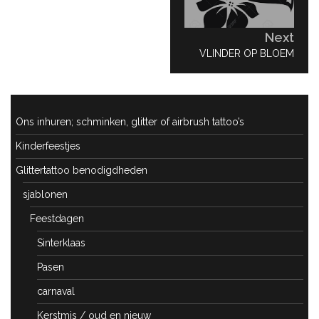
Next
NEXT
VLINDER OP BLOEM
POST:
Ons inhuren; schminken, glitter of airbrush tattoo’s
Kinderfeestjes
Glittertattoo benodigdheden
sjablonen
Feestdagen
Sinterklaas
Pasen
carnaval
Kerstmis / oud en nieuw