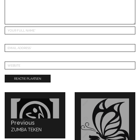
Bericht
navigatie
Previous
PREVIOUS
ZUMBA TEKEN
POST: