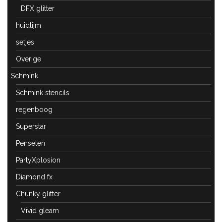
DFX glitter
huidlijm
setjes
Overige
Schmink
Schmink stencils
regenboog
Superstar
Penselen
PartyXplosion
Diamond fx
Chunky glitter
Vivid gleam