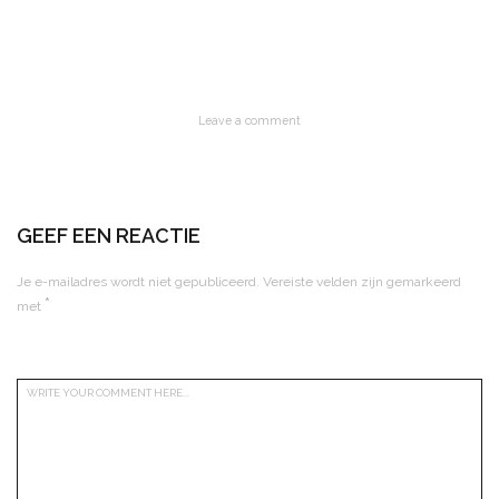
Leave a comment
GEEF EEN REACTIE
Je e-mailadres wordt niet gepubliceerd.
Vereiste velden zijn gemarkeerd
*
met