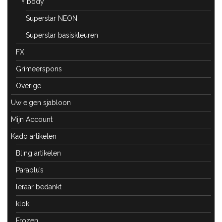
Y body
Superstar NEON
Superstar basiskleuren
FX
Grimeerspons
Overige
Uw eigen sjabloon
Mijn Account
Kado artikelen
Bling artikelen
Paraplu’s
leraar bedankt
klok
Frozen