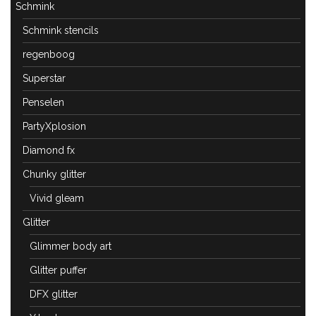
Schmink
Schmink stencils
regenboog
Superstar
Penselen
PartyXplosion
Diamond fx
Chunky glitter
Vivid gleam
Glitter
Glimmer body art
Glitter puffer
DFX glitter