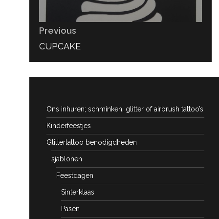
Previous
PREVIOUS
CUPCAKE
POST:
Ons inhuren; schminken, glitter of airbrush tattoo’s
Kinderfeestjes
Glittertattoo benodigdheden
sjablonen
Feestdagen
Sinterklaas
Pasen