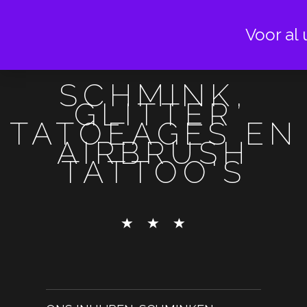
Voor al 
SCHMINK,
GLITTER
TATOEAGES EN
AIRBRUSH
TATTOO'S