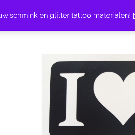
uw schmink en glitter tattoo materialen!
I LOV