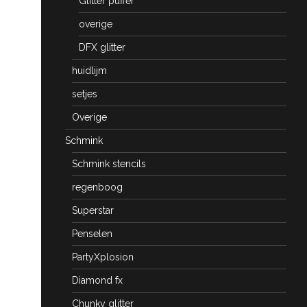
Glitter puffer
overige
DFX glitter
huidlijm
setjes
Overige
Schmink
Schmink stencils
regenboog
Superstar
Penselen
PartyXplosion
Diamond fx
Chunky glitter