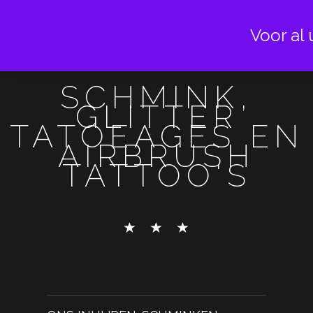
Voor al 
SCHMINK,
GLITTER
TATOEAGES EN
AIRBRUSH
TATTOO'S