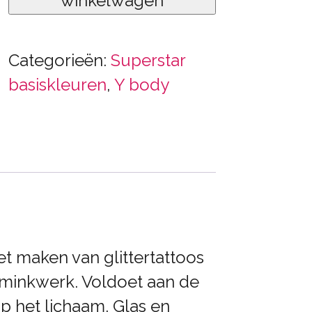
winkelwagen
blauw
aantal
Categorieën:
Superstar
basiskleuren
,
Y body
 het maken van glittertattoos
hminkwerk. Voldoet aan de
op het lichaam. Glas en