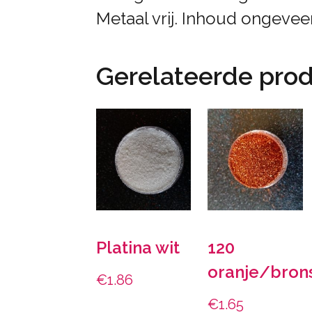
Metaal vrij. Inhoud ongeveer
Gerelateerde pro
Platina wit
120
oranje/bron
€
1.86
€
1.65