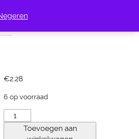
Negeren
E WATER BLAUW
€
2.28
6 op voorraad
454
crystaline
Toevoegen aan
water