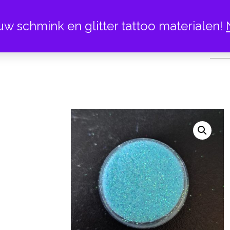
uw schmink en glitter tattoo materialen!
454 CRYSTALIN