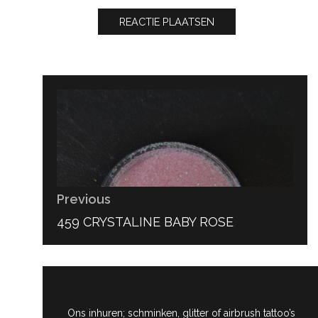
Bericht
navigatie
Previous
PREVIOUS
459 CRYSTALINE BABY ROSE
POST:
Ons inhuren; schminken, glitter of airbrush tattoo’s