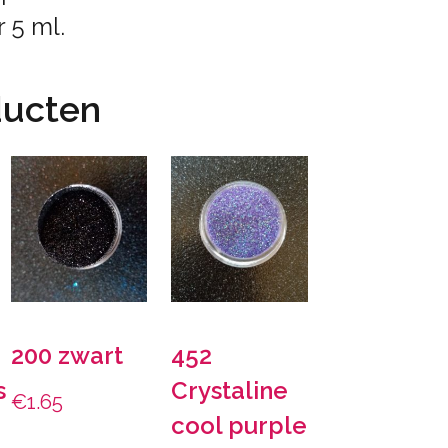
 5 ml.
ducten
200 zwart
452
s
Crystaline
€
1.65
cool purple