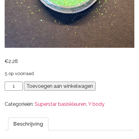
€
2.28
5 op voorraad
455
Toevoegen aan winkelwagen
Cry's
groene
Categorieën:
Superstar basiskleuren
,
Y body
vintage
aantal
Beschrijving