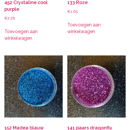
452 Crystaline cool
133 Roze
purple
€
1.65
€
2.28
Toevoegen aan
Toevoegen aan
winkelwagen
winkelwagen
152 Madea blauw
141 paars dragonfly