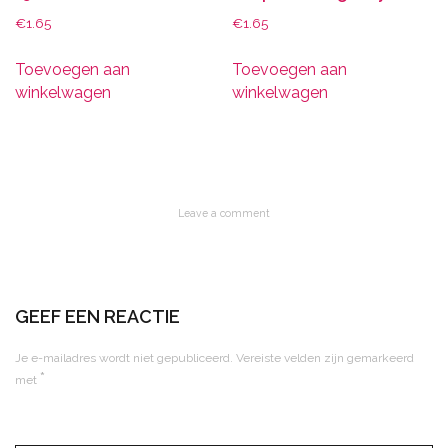
€
1.65
€
1.65
Toevoegen aan
Toevoegen aan
winkelwagen
winkelwagen
Leave a comment
GEEF EEN REACTIE
Je e-mailadres wordt niet gepubliceerd.
Vereiste velden zijn gemarkeerd
*
met