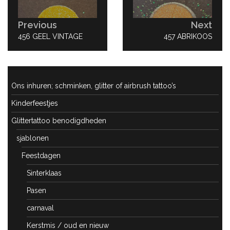
Previous
Next
PREVIOUS
456 GEEL VINTAGE
NEXT
457 ABRIKOOS
POST:
POST:
Ons inhuren; schminken, glitter of airbrush tattoo’s
Kinderfeestjes
Glittertattoo benodigdheden
sjablonen
Feestdagen
Sinterklaas
Pasen
carnaval
Kerstmis / oud en nieuw