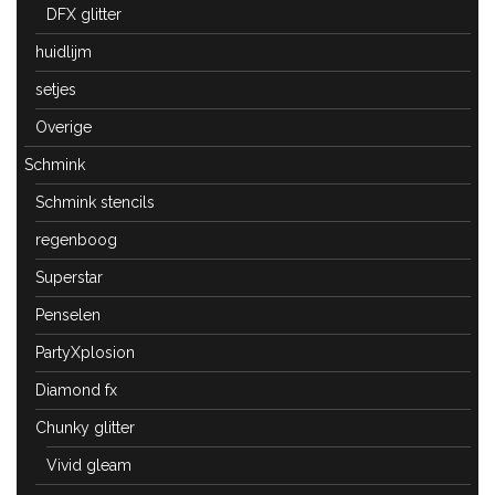
DFX glitter
huidlijm
setjes
Overige
Schmink
Schmink stencils
regenboog
Superstar
Penselen
PartyXplosion
Diamond fx
Chunky glitter
Vivid gleam