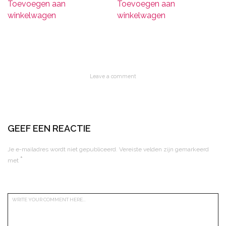
Toevoegen aan
Toevoegen aan
winkelwagen
winkelwagen
Leave a comment
GEEF EEN REACTIE
Je e-mailadres wordt niet gepubliceerd.
Vereiste velden zijn gemarkeerd
*
met