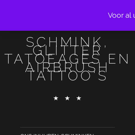
Voor al 
SCHMINK,
GLITTER
TATOEAGES EN
AIRBRUSH
TATTOO'S