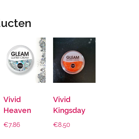
ducten
Vivid
Vivid
Heaven
Kingsday
€
7.86
€
8.50