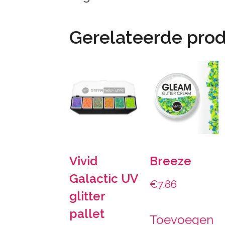
Gerelateerde pro
Vivid
Breeze
Galactic UV
€
7.86
glitter
pallet
Toevoegen