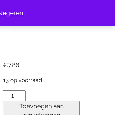
Negeren
VALANCH
€
7.86
13 op voorraad
Vivid
Avalanch
Toevoegen aan
aantal