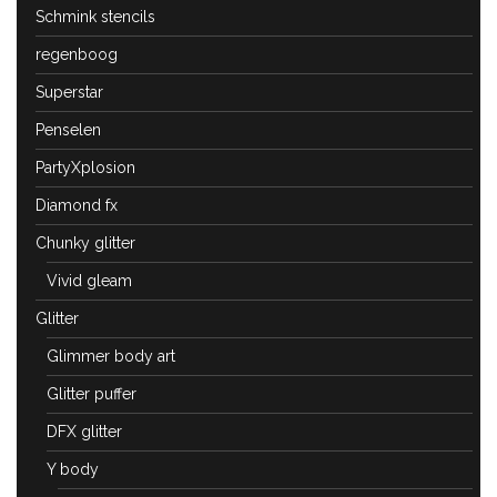
Schmink stencils
regenboog
Superstar
Penselen
PartyXplosion
Diamond fx
Chunky glitter
Vivid gleam
Glitter
Glimmer body art
Glitter puffer
DFX glitter
Y body