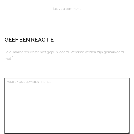
Leave a comment
GEEF EEN REACTIE
Je e-mailadres wordt niet gepubliceerd.
Vereiste velden zijn gemarkeerd
*
met