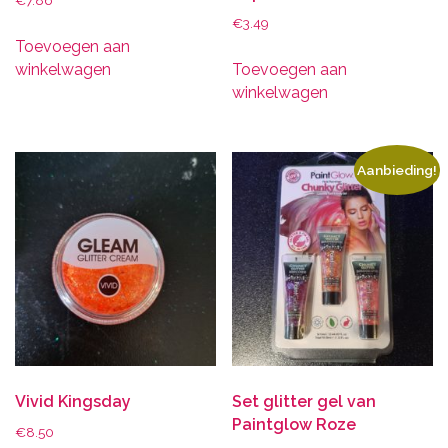
€
7.86
€
3.49
Toevoegen aan
winkelwagen
Toevoegen aan
winkelwagen
Aanbieding!
Vivid Kingsday
Set glitter gel van
Paintglow Roze
€
8.50