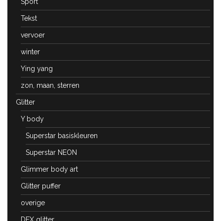
Sport
Tekst
vervoer
winter
Ying yang
zon, maan, sterren
Glitter
Y body
Superstar basiskleuren
Superstar NEON
Glimmer body art
Glitter puffer
overige
DFX glitter