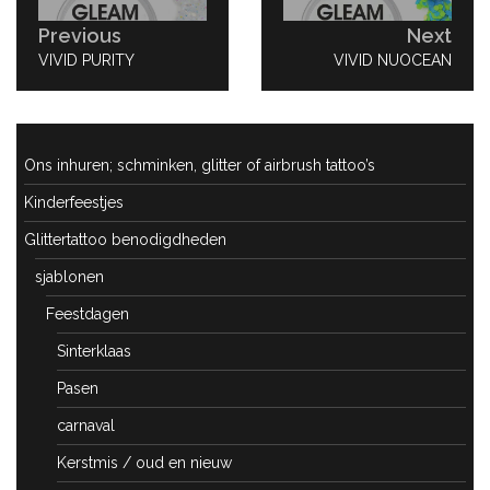
Previous
Next
PREVIOUS
VIVID PURITY
NEXT
VIVID NUOCEAN
POST:
POST:
Ons inhuren; schminken, glitter of airbrush tattoo’s
Kinderfeestjes
Glittertattoo benodigdheden
sjablonen
Feestdagen
Sinterklaas
Pasen
carnaval
Kerstmis / oud en nieuw