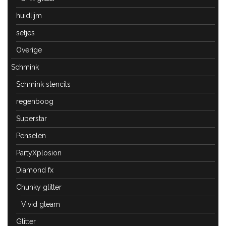
huidlijm
setjes
Overige
Schmink
Schmink stencils
regenboog
Superstar
Penselen
PartyXplosion
Diamond fx
Chunky glitter
Vivid gleam
Glitter