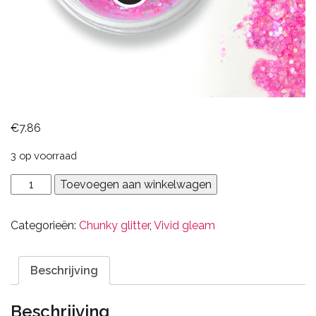
€
7.86
3 op voorraad
Vivid
Toevoegen aan winkelwagen
Princess
aantal
Categorieën:
Chunky glitter
,
Vivid gleam
Beschrijving
Beschrijving