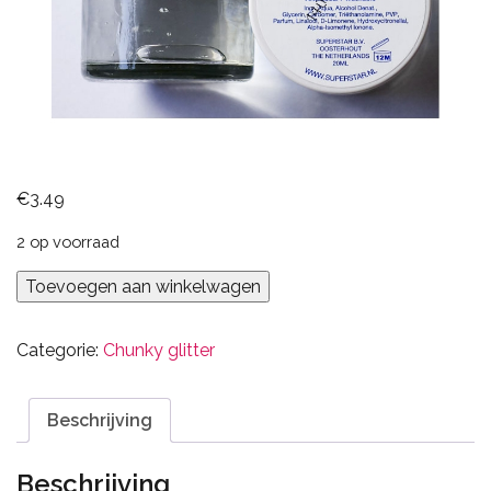
€
3.49
2 op voorraad
Glitter
Toevoegen aan winkelwagen
Less
Gel
Categorie:
Chunky glitter
Superstar
aantal
Beschrijving
Beschrijving