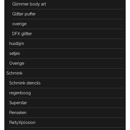
Glimmer body art
Glitter puffer
overige
DFX glitter
huidlijm
setjes
Overige
Schmink
Schmink stencils
regenboog
Superstar
Penselen
PartyXplosion