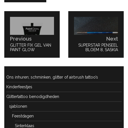
Bericht
navigatie
Previous
Next
PREVIOUS
GLITTER FIX GEL VAN
NEXT
SUPERSTAR PENSEEL
POST:
PAINT GLOW
POST:
BLOEM 8, SASKIA
Ons inhuren; schminken, glitter of airbrush tattoo’s
Kinderfeestjes
Glittertattoo benodigdheden
sjablonen
Feestdagen
Sinterklaas