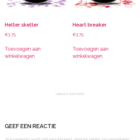
Helter skelter
Heart breaker
€
3.75
€
3.75
Toevoegen aan
Toevoegen aan
winkelwagen
winkelwagen
Leave a comment
GEEF EEN REACTIE
Je e-mailadres wordt niet gepubliceerd.
Vereiste velden zijn gemarkeerd