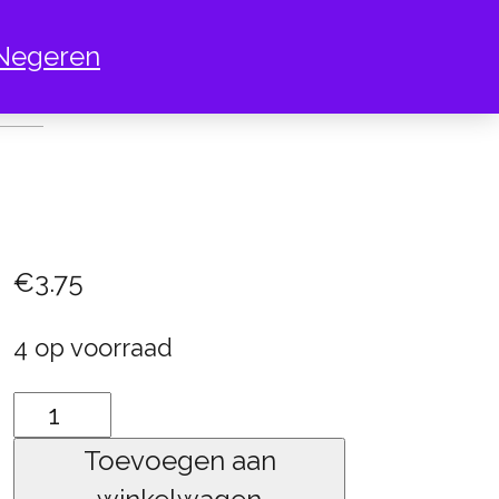
Negeren
BREAKER
€
3.75
4 op voorraad
Heart
breaker
Toevoegen aan
aantal