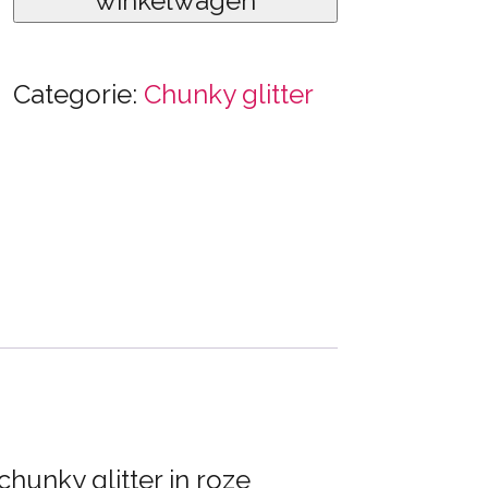
winkelwagen
Categorie:
Chunky glitter
hunky glitter in roze