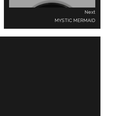
Next
NEXT
MYSTIC MERMAID
POST: