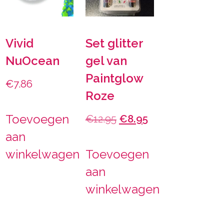
Vivid
Set glitter
NuOcean
gel van
Paintglow
€
7.86
Roze
Toevoegen
Oorspronkelijke
Huidige
€
12.95
€
8.95
aan
prijs
prijs
winkelwagen
Toevoegen
was:
is:
aan
€12.95.
€8.95.
winkelwagen