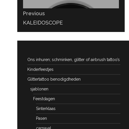
Previous
PREVIOUS
KALEIDOSCOPE
POST:
Ons inhuren; schminken, glitter of airbrush tattoo’s
Kinderfeestjes
Glittertattoo benodigdheden
sjablonen
Feestdagen
Sinterklaas
Pasen
carnaval