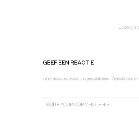
Leave a
GEEF EEN REACTIE
Je e-mailadres wordt niet gepubliceerd.
Vereiste velden