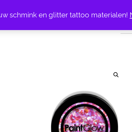
uw schmink en glitter tattoo materialen!
HEART 