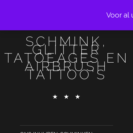
Voor al 
SCHMINK,
GLITTER
TATOEAGES EN
AIRBRUSH
TATTOO'S