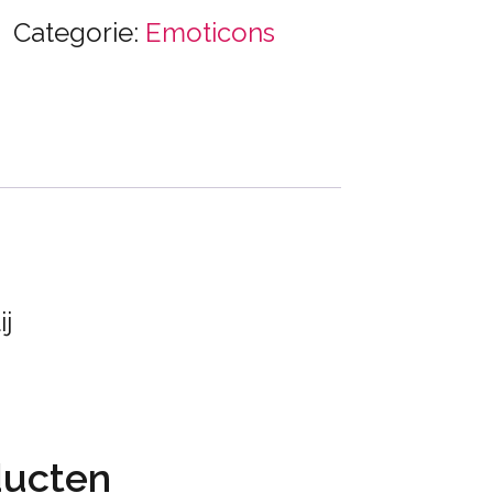
Categorie:
Emoticons
ij
ducten