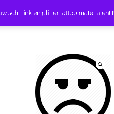
uw schmink en glitter tattoo materialen!
EMOTICON 