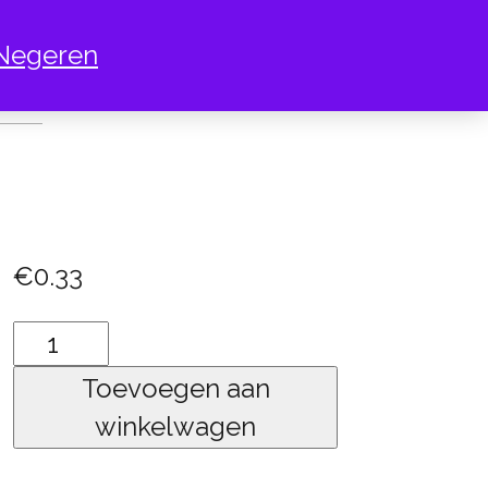
Negeren
NIET BLIJ
€
0.33
Emoticon
niet
Toevoegen aan
blij
winkelwagen
aantal