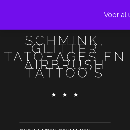
Voor al 
SCHMINK,
GLITTER
TATOEAGES EN
AIRBRUSH
TATTOO'S