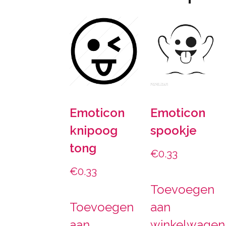
Emoticon
Emoticon
knipoog
spookje
tong
€
0.33
€
0.33
Toevoegen
Toevoegen
aan
aan
winkelwagen