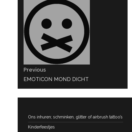
navigatie
Previous
PREVIOUS
EMOTICON MOND DICHT
POST:
Ons inhuren; schminken, glitter of airbrush tattoo’s
Kinderfeestjes