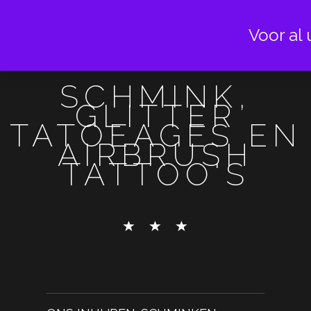
Voor al 
SCHMINK,
GLITTER
TATOEAGES EN
AIRBRUSH
TATTOO'S