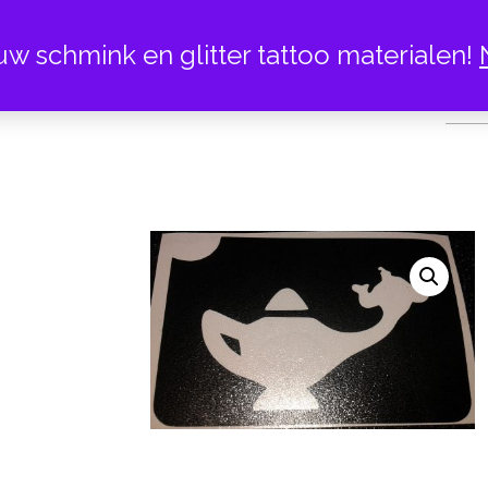
uw schmink en glitter tattoo materialen!
FLES ME