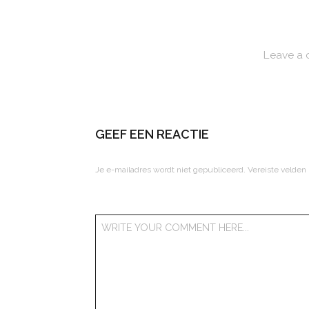
Leave a
GEEF EEN REACTIE
Je e-mailadres wordt niet gepubliceerd.
Vereiste velden