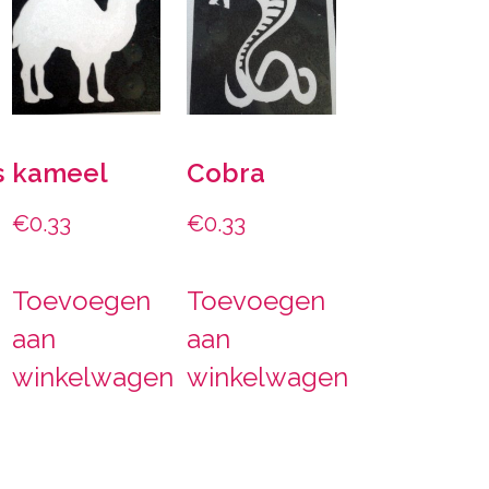
s
kameel
Cobra
€
0.33
€
0.33
Toevoegen
Toevoegen
aan
aan
winkelwagen
winkelwagen