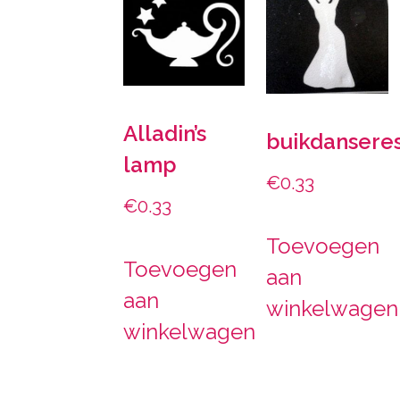
Alladin’s
buikdansere
lamp
€
0.33
€
0.33
Toevoegen
Toevoegen
aan
aan
winkelwagen
winkelwagen