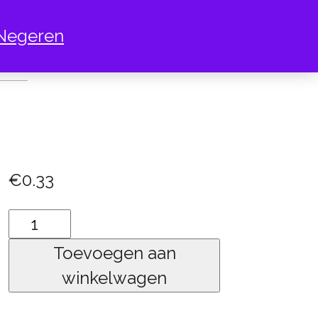
Negeren
T GEEST
€
0.33
Fles
met
Toevoegen aan
geest
winkelwagen
aantal