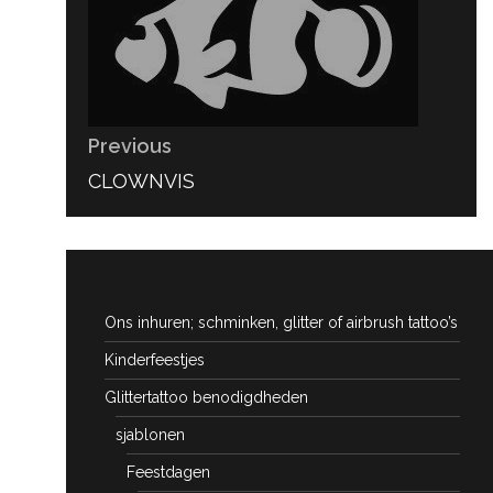
Previous
PREVIOUS
CLOWNVIS
POST:
Ons inhuren; schminken, glitter of airbrush tattoo’s
Kinderfeestjes
Glittertattoo benodigdheden
sjablonen
Feestdagen