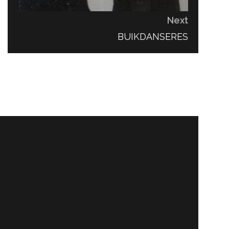
Next
NEXT
BUIKDANSERES
POST: