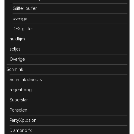
Glitter puffer
overige
DFX glitter
huidlijm
setjes
Overige
Schmink
Schmink stencils
regenboog
Superstar
Penselen
PartyXplosion
Diamond fx