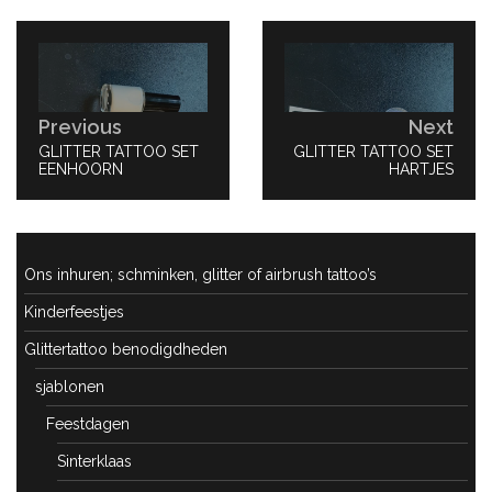
Bericht
navigatie
Previous
Next
PREVIOUS
GLITTER TATTOO SET
NEXT
GLITTER TATTOO SET
POST:
EENHOORN
POST:
HARTJES
Ons inhuren; schminken, glitter of airbrush tattoo’s
Kinderfeestjes
Glittertattoo benodigdheden
sjablonen
Feestdagen
Sinterklaas