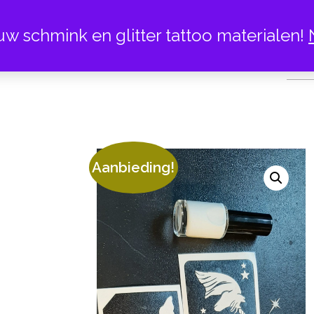
uw schmink en glitter tattoo materialen!
GLITTER TATTO
Aanbieding!