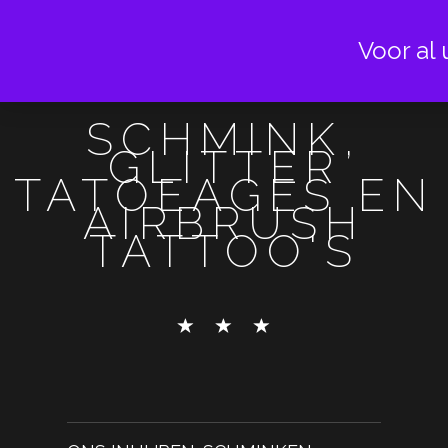
Voor al 
SCHMINK,
GLITTER
TATOEAGES EN
AIRBRUSH
TATTOO'S