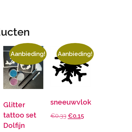
ducten
Aanbieding!
Aanbieding!
sneeuwvlok
Glitter
tattoo set
Oorspronkelijke
Huidige
€
0.33
€
0.15
Dolfijn
prijs
prijs