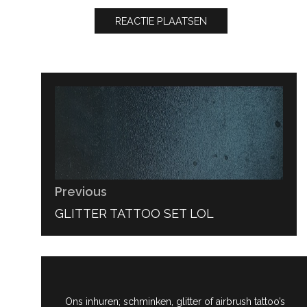
Bericht
navigatie
Previous
PREVIOUS
GLITTER TATTOO SET LOL
POST:
Ons inhuren; schminken, glitter of airbrush tattoo’s