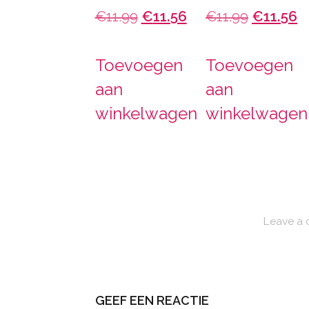
Oorspronkelijke
Huidige
Oorspron
H
€
11.99
€
11.56
€
11.99
€
11.56
prijs
prijs
prijs
pr
Toevoegen
Toevoegen
was:
is:
was:
is
aan
aan
€11.99.
€11.56.
€11.99.
€
winkelwagen
winkelwagen
Leave a
GEEF EEN REACTIE