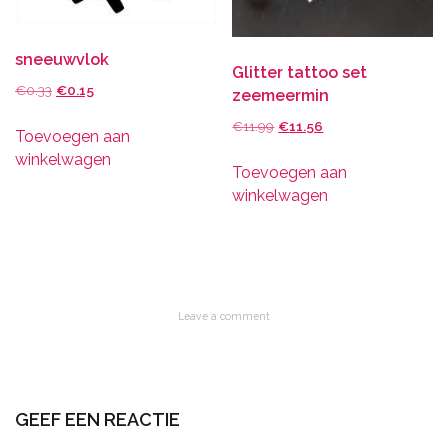
productpag
sneeuwvlok
Glitter tattoo set
Oorspronkelijke
Huidige
€
0.33
€
0.15
zeemeermin
prijs
prijs
Oorspronkelijke
Huidige
€
11.99
€
11.56
Toevoegen aan
was:
is:
prijs
prijs
winkelwagen
€0.33.
€0.15.
Toevoegen aan
was:
is:
winkelwagen
€11.99.
€11.56.
Leave a comment
GEEF EEN REACTIE