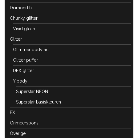
Diamond fx
Chunky glitter
Vivid gleam
Glitter
Glimmer body art
Glitter puffer
DFX glitter
Y body
Superstar NEON
Superstar basiskleuren
FX
Grimeerspons
Overige