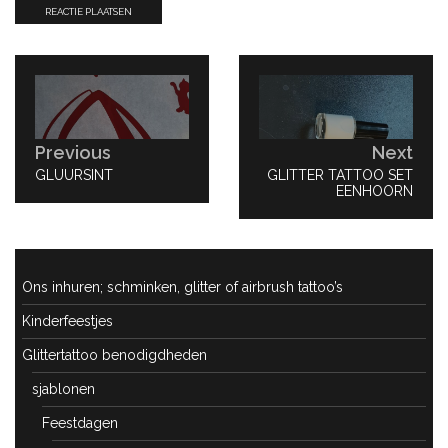
Bericht
navigatie
Previous
Next
PREVIOUS
GLUURSINT
NEXT
GLITTER TATTOO SET
POST:
POST:
EENHOORN
Ons inhuren; schminken, glitter of airbrush tattoo’s
Kinderfeestjes
Glittertattoo benodigdheden
sjablonen
Feestdagen