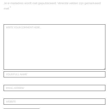
Je e-mailadres wordt niet gepubliceerd.
Vereiste velden zijn gemarkeerd
*
met