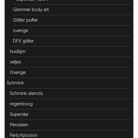
Glimmer body art
Glitter puffer
overige
DFX glitter
huidlijm
setjes
Overige
Schmink
Schmink stencils
regenboog
Superstar
Penselen
PartyXplosion