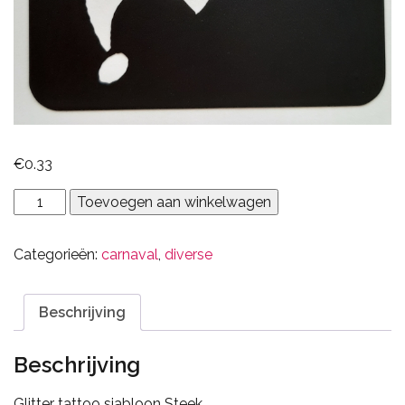
€
0.33
Steek
Toevoegen aan winkelwagen
aantal
Categorieën:
carnaval
,
diverse
Beschrijving
Beschrijving
Glitter tattoo sjabloon Steek