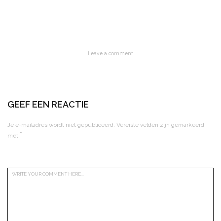
Leave a comment
GEEF EEN REACTIE
Je e-mailadres wordt niet gepubliceerd.
Vereiste velden zijn gemarkeerd
*
met