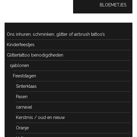
NEXT
BLOEMETJES
POST:
Ons inhuren; schminken, glitter of airbrush tattoo’s
Kinderfeestjes
Glittertattoo benodigdheden
sjablonen
Feestdagen
Sinterklaas
Pasen
carnaval
Kerstmis / oud en nieuw
Oranje