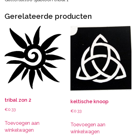
Gerelateerde producten
tribal zon 2
keltische knoop
€
0.33
€
0.33
Toevoegen aan
Toevoegen aan
winkelwagen
winkelwagen