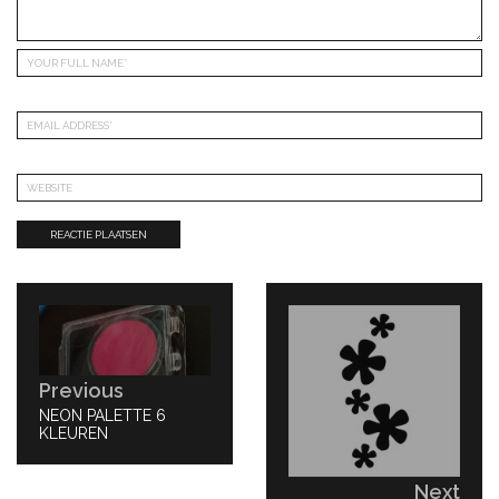
Bericht
navigatie
Previous
PREVIOUS
NEON PALETTE 6
POST:
KLEUREN
Next