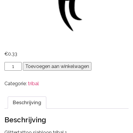
€
0.33
Tribal
Toevoegen aan winkelwagen
1
aantal
Categorie:
tribal
Beschrijving
Beschrijving
Glittertattoo sjabloon tribal 1