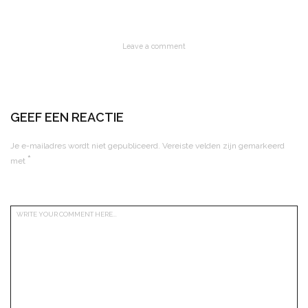
Leave a comment
GEEF EEN REACTIE
Je e-mailadres wordt niet gepubliceerd.
Vereiste velden zijn gemarkeerd
*
met