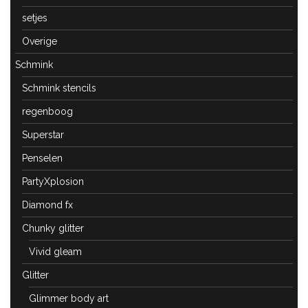
setjes
Overige
Schmink
Schmink stencils
regenboog
Superstar
Penselen
PartyXplosion
Diamond fx
Chunky glitter
Vivid gleam
Glitter
Glimmer body art