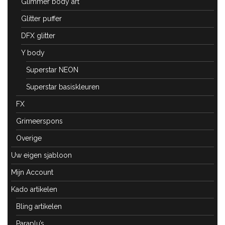
Glimmer body art
Glitter puffer
DFX glitter
Y body
Superstar NEON
Superstar basiskleuren
FX
Grimeerspons
Overige
Uw eigen sjabloon
Mijn Account
Kado artikelen
Bling artikelen
Paraplu’s