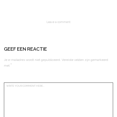
Leave a comment
GEEF EEN REACTIE
Je e-mailadres wordt niet gepubliceerd.
Vereiste velden zijn gemarkeerd
*
met