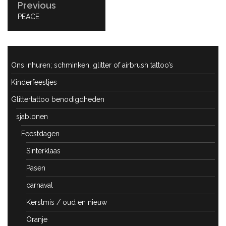
Previous
PREVIOUS
PEACE
POST:
Ons inhuren; schminken, glitter of airbrush tattoo’s
Kinderfeestjes
Glittertattoo benodigdheden
sjablonen
Feestdagen
Sinterklaas
Pasen
carnaval
Kerstmis / oud en nieuw
Oranje