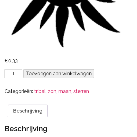
€
0.33
tribal
Toevoegen aan winkelwagen
zon
2
Categorieën:
tribal
,
zon, maan, sterren
aantal
Beschrijving
Beschrijving