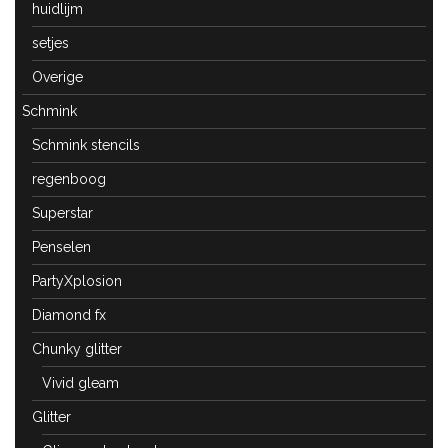
huidlijm
setjes
Overige
Schmink
Schmink stencils
regenboog
Superstar
Penselen
PartyXplosion
Diamond fx
Chunky glitter
Vivid gleam
Glitter