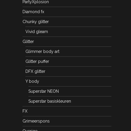
PartyXplosion
Diamond fx
Chunky glitter
Vivid gleam
Glitter
Glimmer body art
Glitter puffer
DFX glitter
Y body
Superstar NEON
Superstar basiskleuren
FX
Grimeerspons
Overige